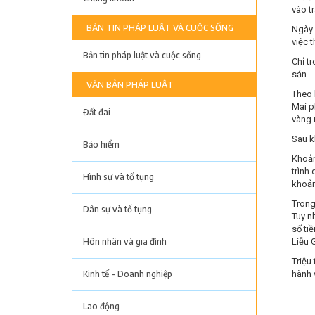
vào t
BẢN TIN PHÁP LUẬT VÀ CUỘC SỐNG
Ngày 
việc 
Bản tin pháp luật và cuộc sống
Chỉ t
sản.
VĂN BẢN PHÁP LUẬT
Theo 
Mai p
Đất đai
vàng 
Sau k
Bảo hiểm
Khoản
trình
Hình sự và tố tụng
khoản
Trong
Dân sự và tố tụng
Tuy n
số ti
Liễu G
Hôn nhân và gia đình
Triệu
hành 
Kinh tế - Doanh nghiệp
Lao động