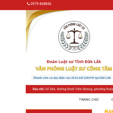
0979.468846
TRANG CHỦ
G
Bắt