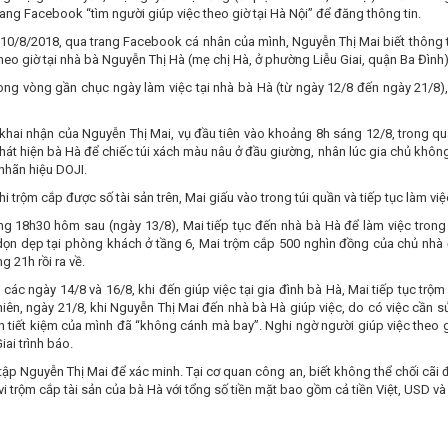
rang Facebook “tìm người giúp việc theo giờ tại Hà Nội” để đăng thông tin.
10/8/2018, qua trang Facebook cá nhân của mình, Nguyễn Thị Mai biết thông ti
theo giờ tại nhà bà Nguyễn Thị Hà (mẹ chị Hà, ở phường Liễu Giai, quận Ba Đình)
rong vòng gần chục ngày làm việc tại nhà bà Hà (từ ngày 12/8 đến ngày 21/8), 
khai nhận của Nguyễn Thị Mai, vụ đầu tiên vào khoảng 8h sáng 12/8, trong quá
hát hiện bà Hà để chiếc túi xách màu nâu ở đầu giường, nhân lúc gia chủ không đ
nhãn hiệu DOJI.
hi trộm cắp được số tài sản trên, Mai giấu vào trong túi quần và tiếp tục làm v
g 18h30 hôm sau (ngày 13/8), Mai tiếp tục đến nhà bà Hà để làm việc trong 
 dọn dẹp tại phòng khách ở tầng 6, Mai trộm cắp 500 nghìn đồng của chủ nhà 
g 21h rồi ra về.
 các ngày 14/8 và 16/8, khi đến giúp việc tại gia đình bà Hà, Mai tiếp tục trộ
hiên, ngày 21/8, khi Nguyễn Thị Mai đến nhà bà Hà giúp việc, do có việc cần s
ền tiết kiệm của mình đã “không cánh mà bay”. Nghi ngờ người giúp việc theo 
iai trình báo.
 tập Nguyễn Thị Mai để xác minh. Tại cơ quan công an, biết không thể chối cãi
vi trộm cắp tài sản của bà Hà với tổng số tiền mặt bao gồm cả tiền Việt, USD và 