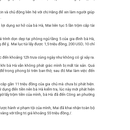
n và chủ động liên hệ với chị Hằng để xin làm người giúp
.
lợi dụng sơ hở của bà Hà, Mai liên tục 5 lần trộm cắp tài
 trình dọn dẹp tại phòng ngủ tầng 5 của gia đình bà Hà,
ể ý, Mai lục túi lấy được 1,5 triệu đồng; 200 USD; 10 chỉ
iệc đến khoảng 12h trưa cùng ngày như không có gì xảy ra.
khi bà Hà vẫn không phát giác mình bị mất tài sản. Quá
để trong phong bì trên ban thờ, sau đó Mai làm việc đến
m cắp gần 11 triệu đồng của gia chủ mà chưa bị phát hiện.
ử dụng đến tiền nên bà Hà kiểm tra, lúc này mới phát hiện
giờ lấy trộm tiền của mình, bà Hà đã đến Công an phường
 được hành vi phạm tội của mình, Mai đã khai nhận toàn bộ
vàng với tổng trị giá khoảng 55 triệu đồng./.