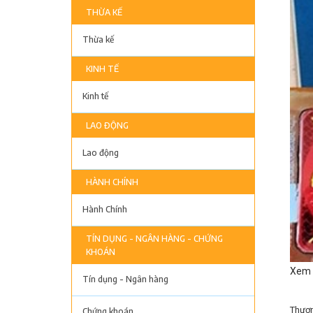
THỪA KẾ
Thừa kế
KINH TẾ
Kinh tế
LAO ĐỘNG
Lao động
HÀNH CHÍNH
Hành Chính
TÍN DỤNG - NGÂN HÀNG - CHỨNG
KHOÁN
Xem 
Tín dụng - Ngân hàng
Thươn
Chứng khoán