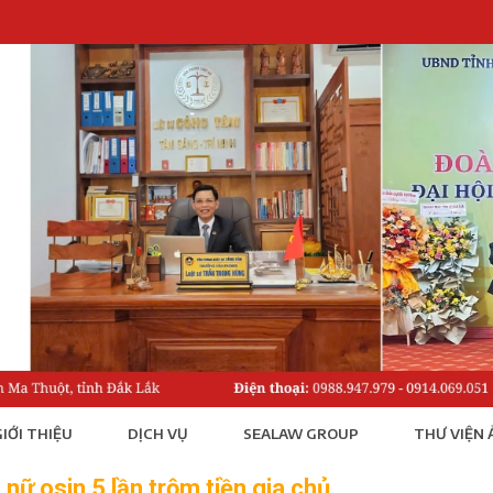
IỚI THIỆU
DỊCH VỤ
SEALAW GROUP
THƯ VIỆN 
 nữ osin 5 lần trộm tiền gia chủ