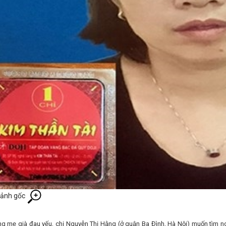
ảnh gốc
g mẹ già đau yếu, chị Nguyễn Thị Hằng (ở quận Ba Đình, Hà Nội) muốn tìm ng