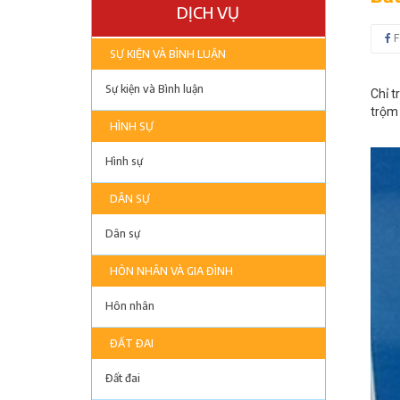
DỊCH VỤ
F
SỰ KIỆN VÀ BÌNH LUẬN
Sự kiện và Bình luận
Chỉ t
trộm 
HÌNH SỰ
Hình sự
DÂN SỰ
Dân sự
HÔN NHÂN VÀ GIA ĐÌNH
Hôn nhân
ĐẤT ĐAI
Đất đai