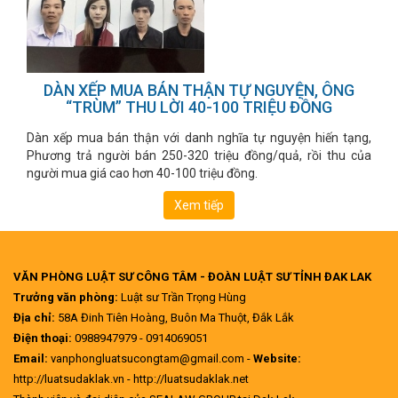
DÀN XẾP MUA BÁN THẬN TỰ NGUYỆN, ÔNG
“TRÙM” THU LỜI 40-100 TRIỆU ĐỒNG
Dàn xếp mua bán thận với danh nghĩa tự nguyện hiến tạng,
Phương trả người bán 250-320 triệu đồng/quả, rồi thu của
người mua giá cao hơn 40-100 triệu đồng.
Xem tiếp
VĂN PHÒNG LUẬT SƯ CÔNG TÂM - ĐOÀN LUẬT SƯ TỈNH ĐAK LAK
Trưởng văn phòng:
Luật sư Trần Trọng Hùng
Địa chỉ:
58A Đinh Tiên Hoàng, Buôn Ma Thuột, Đắk Lắk
Điện thoại:
0988947979 - 0914069051
Email:
vanphongluatsucongtam@gmail.com -
Website:
http://luatsudaklak.vn - http://luatsudaklak.net