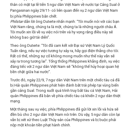
thân có mặt tại lễ tiễn 5 ngư dân Việt Nam về nước tại Cảng Sual ở
Pangasinan ngày 29/11- có liên quan đến vụ 2 ngư dân Việt Nam
bị phía Philippines bắn chết.
Philstar
dẫn lời ông Duterte nhấn mạnh: “Tôi muốn nói với các bạn
Việt Nam rằng, chúng ta là một, chúng ta là những người châu Á.
Tôi muốn xin lỗi về vụ việc nói trên và hy vọng rằng điều này sẽ
không bao giờ tái diễn”.
Theo ông Duterte: “Tôi đã cam kết với Đại sứ Việt Nam Lý Quốc
Tuấn rằng, nếu sự việc tương tự xảy ra, hãy gọi điện thẳng cho tôi.
Rất có thể, những sự cố không mong muốn như thế này vẫn sẽ
xảy ra trong tương lai”. Tổng thống Philippines khẳng định, vụ việc
đáng tiếc với 2 ngư dân Việt Nam sẽ “không thể hủy hoại quan hệ
bền chặt giữa hai nước”.
Trước đó, ngày 22/9, 7 ngư dân Việt Nam trên một chiếc tàu cá đã
bị Hải quân Philippines phát hiện đánh bắt trái phép tại vùng biển
gần cảng Sual. Trong suốt quá trình truy bắt tàu cá Việt Nam, Hải
quân Philippines đã bắn về phía chiếc tàu cá khiến 2 ngư dân thiệt
mạng.
Một tháng sau vụ việc, phía Philippines đã gửi lời xin lỗi và hứa sẽ
đền bù cho 2 ngư dân Việt Nam nói trên. Dù vậy, 5 ngư dân còn lại
vẫn bị xét xử theo Luật Thủy sản của Philippines và bị buộc phải
nộp một khoản tiền phạt hành chính.