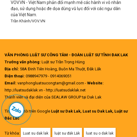
VOV.VN - Việt Nam phản đối mạnh mẽ các hành vi vô nhân
đạo, sử dụng hoặc đe dọa dùng vũ lực đối với các ngư dân
của Việt Nam.
Trần Khánh/VOV.VN
VĂN PHÒNG LUẬT SƯ CÔNG TÂM - ĐOÀN LUẬT SƯ TỈNH ĐAK LAK
Trưởng văn phòng:
Luật sư Trần Trọng Hùng
Địa chỉ:
58A Đinh Tiên Hoàng, Buôn Ma Thuột, Đắk Lắk
Điện thoại:
0988947979 - 0914069051
Email:
vanphongluatsucongtam@gmail.com -
Website:
http://luatsudaklak.vn - http://luatsudaklak.net
Thành viên và đại diện của SEALAW GROUP tại Dak Lak
Tìm chúng tôi trên Google
Luật sư Dak Lak, Luat su Dak Lak, Luật sư
Đắc Lắc
Từ khóa:
Luat su dak lak
luật sư đăk Lăk
luat su o dak lak